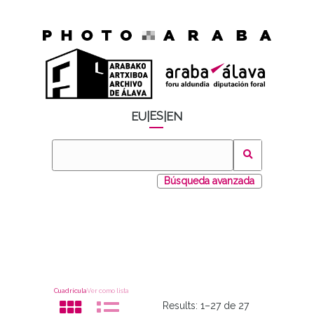
ES
EU
|
|
EN
Búsqueda avanzada
Cuadrícula
Ver como lista
Results:
1–27 de 27