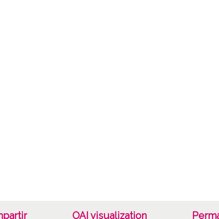
19421
1942, 
Not
ES.01
Signat
Celulo
Lice
CC BY
partir
OAI visualization
Perma