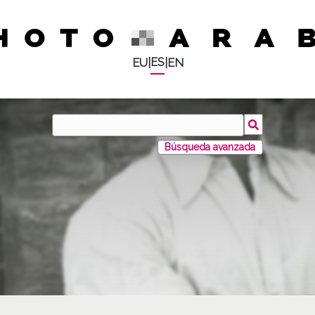
ES
EU
|
|
EN
Búsqueda avanzada