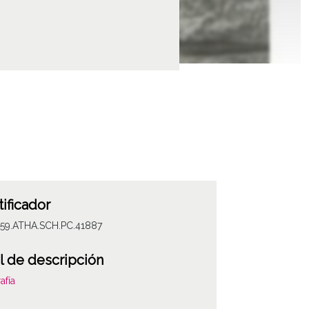
tificador
059.ATHA.SCH.PC.41887
l de descripción
afía