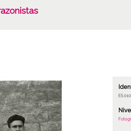
razonistas
Iden
ES.01
Nive
Fotogr