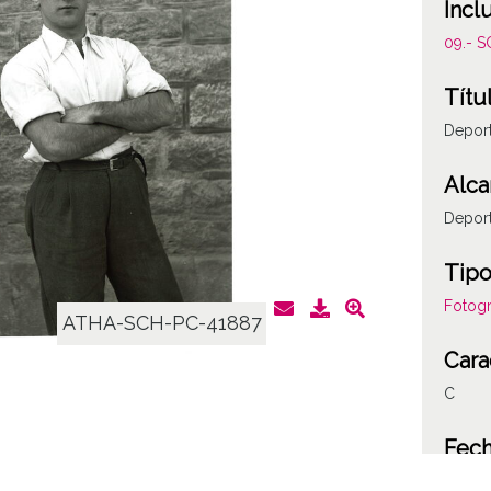
Incl
09.- 
Títu
Deport
Alca
Deport
Tipo
Fotogr
ATHA-SCH-PC-41887
Cara
C
Fec
19420