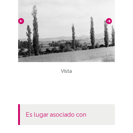
Notas
Nº de identificación: 15963 Duplicado del
negativo: R. 069 / F. 7 / N.31 Duplicado del
positivo: 5653;
Signaturas: Copia digital: ATHA-DAF-GUE-
15963 ; Duplicado del positivo: ATHA-DAF-
GUE-5653 ; Duplicado del negativo: ATHA-
Vista
DAF-GUE-R 069-F 7-N 31;
Licencia de las imágenes
CC BY-NC-SA 4.0
es lugar asociado con