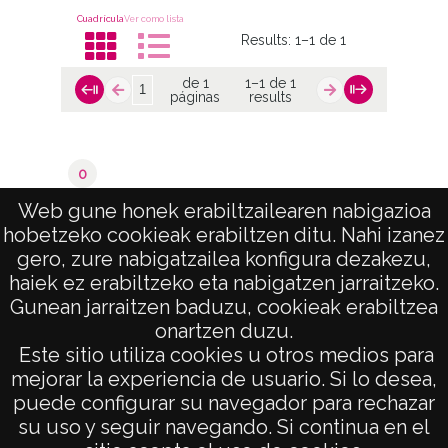
Cuadrícula
Ver como lista
Results:
1–1 de 1
de 1
1–1 de 1
páginas
results
0
Alde Zaharra / Casco Viejo
Web gune honek erabiltzailearen nabigazioa
hobetzeko cookieak erabiltzen ditu. Nahi izanez
de 1
1–1 de 1
gero, zure nabigatzailea konfigura dezakezu,
páginas
results
haiek ez erabiltzeko eta nabigatzen jarraitzeko.
Gunean jarraitzen baduzu, cookieak erabiltzea
onartzen duzu.
AVISO LEGAL
Este sitio utiliza cookies u otros medios para
POLÍTICA DE PRIVACIDAD
mejorar la experiencia de usuario. Si lo desea,
puede configurar su navegador para rechazar
ACCESIBILIDAD
su uso y seguir navegando. Si continua en el
ATENCIÓN CIUDADANA