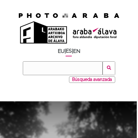
ES
EU
|
|
EN
Búsqueda avanzada