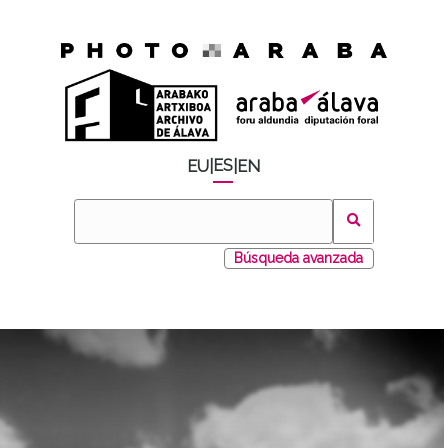
ES
EU
|
|
EN
Búsqueda avanzada