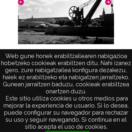
positivo: 9190;
Licencia de las imágenes
CC BY-NC-SA 4.0
Vías del tren
Web gune honek erabiltzailearen nabigazioa
hobetzeko cookieak erabiltzen ditu. Nahi izanez
gero, zure nabigatzailea konfigura dezakezu,
haiek ez erabiltzeko eta nabigatzen jarraitzeko.
Gunean jarraitzen baduzu, cookieak erabiltzea
onartzen duzu.
AVISO LEGAL
Este sitio utiliza cookies u otros medios para
POLÍTICA DE PRIVACIDAD
mejorar la experiencia de usuario. Si lo desea,
puede configurar su navegador para rechazar
ACCESIBILIDAD
su uso y seguir navegando. Si continua en el
ATENCIÓN CIUDADANA
sitio acepta el uso de cookies.