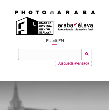
ES
EU
|
|
EN
Búsqueda avanzada