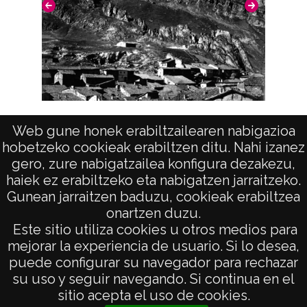
negativo: R. 135 / F. 6 / N. 10 Duplicado del
positivo: 7829;
Licencia de las imágenes
CC BY-NC-SA 4.0
Vista (PANCORBO)
Web gune honek erabiltzailearen nabigazioa
hobetzeko cookieak erabiltzen ditu. Nahi izanez
gero, zure nabigatzailea konfigura dezakezu,
haiek ez erabiltzeko eta nabigatzen jarraitzeko.
Gunean jarraitzen baduzu, cookieak erabiltzea
onartzen duzu.
AVISO LEGAL
Este sitio utiliza cookies u otros medios para
POLÍTICA DE PRIVACIDAD
mejorar la experiencia de usuario. Si lo desea,
puede configurar su navegador para rechazar
ACCESIBILIDAD
su uso y seguir navegando. Si continua en el
ATENCIÓN CIUDADANA
sitio acepta el uso de cookies.