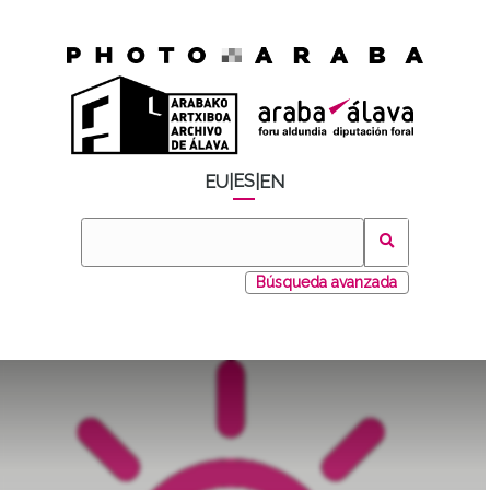
ES
EU
|
|
EN
Búsqueda avanzada