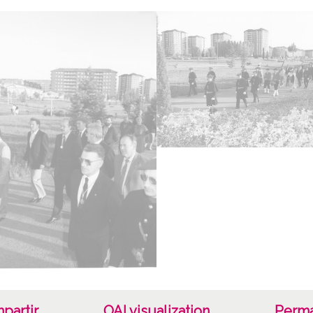
Cara
Color
Fec
19840
Mate
Hoguer
Lice
CC BY
partir
OAI visualization
Perma