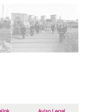
cterísticas del soporte
ha
623
ria
as de San Juan / San Joan Sua
ncia de las imágenes
-NC-SA 4.0
link
Aviso Legal