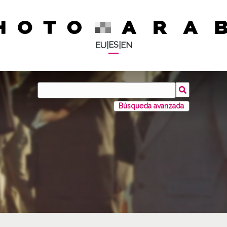
ES
EU
|
|
EN
Búsqueda avanzada