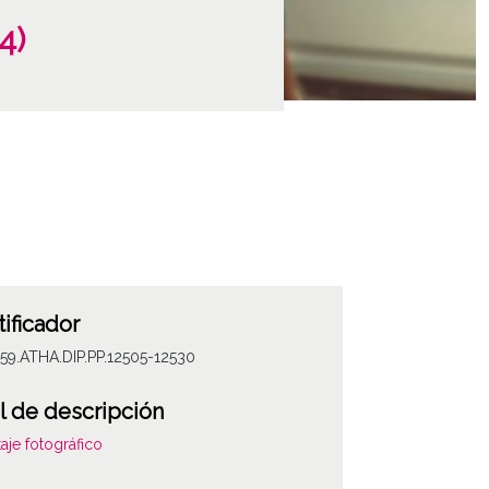
4)
tificador
59.ATHA.DIP.PP.12505-12530
l de descripción
aje fotográfico