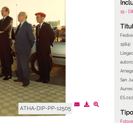
Incl
19.- 
Títu
Festiv
1984)
Llegad
autori
Arriag
San Ju
Aurres
ES.010
ATHA-DIP-PP-12505
Tipo
Fotogr