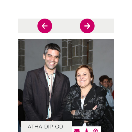
ATHA-DIP-OD-
AT