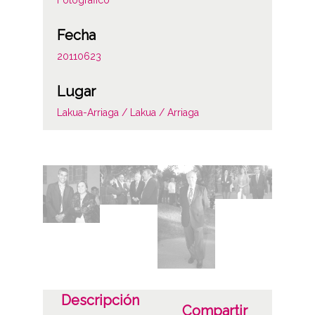
Fecha
20110623
Lugar
Lakua-Arriaga / Lakua / Arriaga
Materia
Hogueras de San Juan / San Joan Sua
Licencia de las imágenes
CC BY-NC-SA 4.0
Identificador
ES.01059.ATHA.DIP.OD.34770-34856
Descripción
Compartir