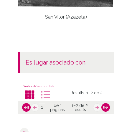
San Vitor (Azazeta)
Fiest
Recepci
es lugar asociado con
Cuadrícula
Ver como lista
Results:
1–2 de 2
de 1
1–2 de 2
páginas
results