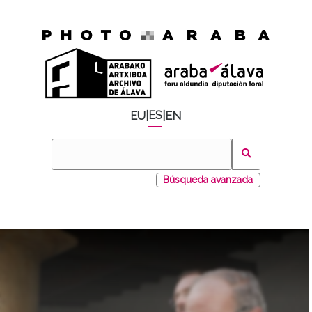
ES
EU
|
|
EN
Búsqueda avanzada