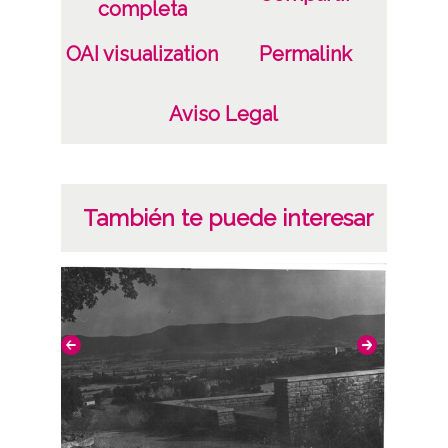
completa
OAI visualization
Permalink
Aviso Legal
También te puede interesar