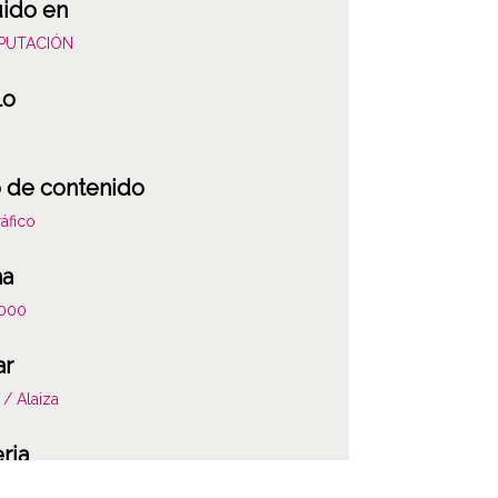
uido en
DIPUTACIÓN
lo
 de contenido
áfico
ha
000
ar
 / Alaiza
ria
ciones del catastro