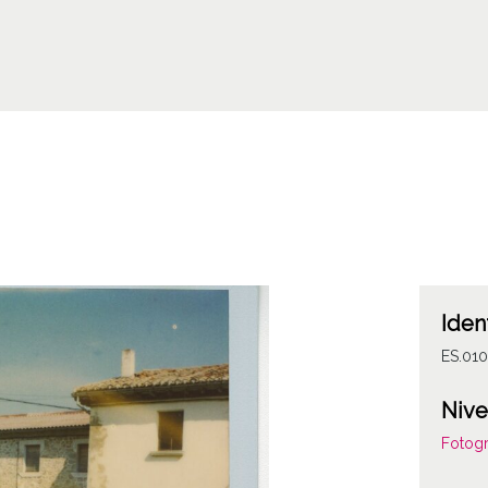
Iden
ES.01
Nive
Fotogr