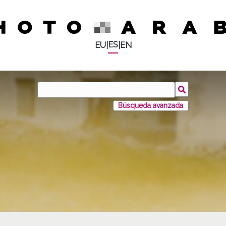
ES
EU
|
|
EN
Búsqueda avanzada