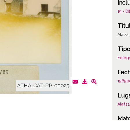
Incl
19.- 
Títu
Alaiza
Tipo
Fotogr
Fec
19890
ATHA-CAT-PP-00025
Lug
Alaitza
Mate
Valora