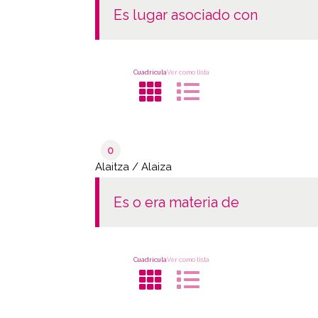
es lugar asociado con
Cuadrícula
Ver como lista
0
Alaitza / Alaiza
es o era materia de
Cuadrícula
Ver como lista