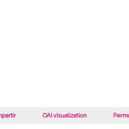
Not
1172/
Lice
CC BY
partir
OAI visualization
Perma