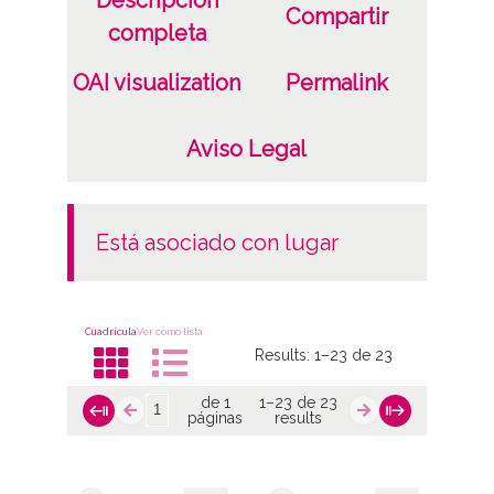
Descripción
Compartir
completa
OAI visualization
Permalink
Aviso Legal
está asociado con lugar
Cuadrícula
Ver como lista
Results:
1–23 de 23
de 1
1–23 de 23
páginas
results