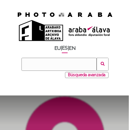
ES
EU
|
|
EN
Búsqueda avanzada