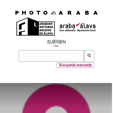
ES
EU
|
|
EN
Búsqueda avanzada