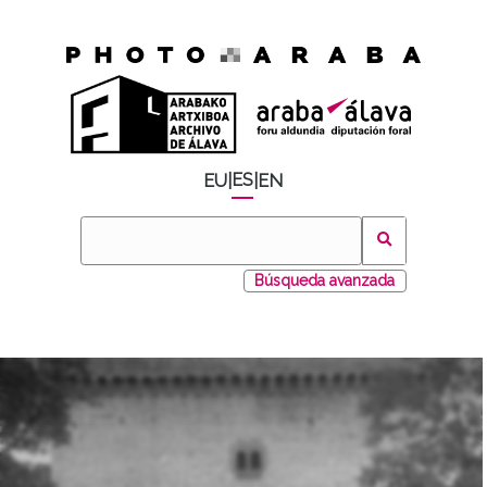
ES
EU
|
|
EN
Búsqueda avanzada