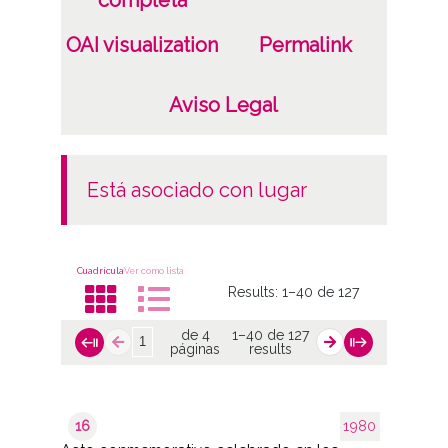
completa
OAI visualization
Permalink
Aviso Legal
está asociado con lugar
Cuadrícula
Ver como lista
Results:
1–40 de 127
de 4
1–40 de 127
páginas
results
16
1980