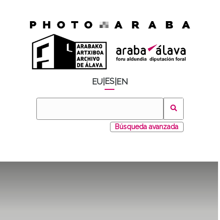
ES
EU
|
|
EN
Búsqueda avanzada