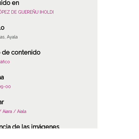
uido en
LÓPEZ DE GUEREÑU IHOLDI
lo
tas, Ayala
 de contenido
áfico
ha
09-00
ar
 Aiara / Aiala
ncia de las imágenes
-NC-SA 4.0