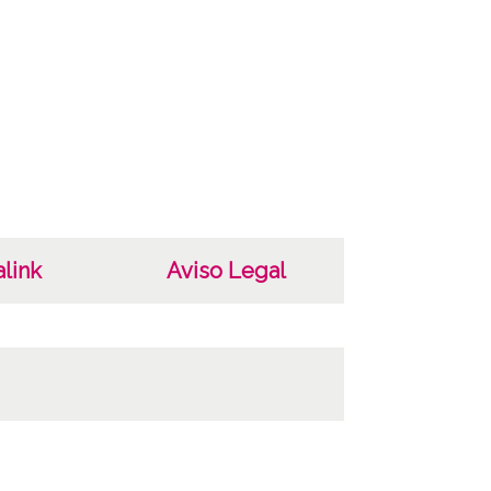
link
Aviso Legal