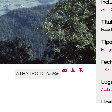
Incl
26.- 
Títu
Escori
Tipo
Fotogr
Fec
1982-
ATHA-IHO-DI-04298
Lug
Ayala /
Lice
CC BY