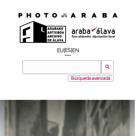
ES
EU
|
|
EN
Búsqueda avanzada