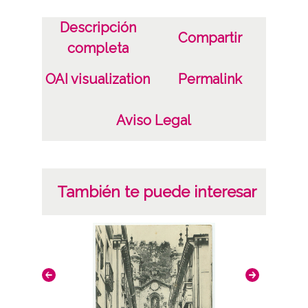
N.D. Fot.
Descripción
1 Fotografía(s) Tarjeta Postal Papel (colotipo)
Compartir
completa
Licencia de las imágenes
OAI visualization
Permalink
CC BY-NC-SA 4.0
Aviso Legal
También te puede interesar