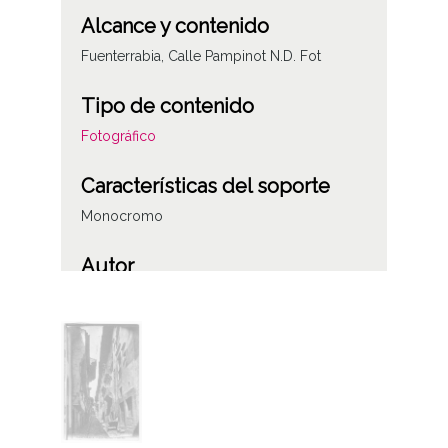
Alcance y contenido
Fuenterrabia, Calle Pampinot N.D. Fot
Tipo de contenido
Fotográfico
Características del soporte
Monocromo
Autor
N. D. Fot.
Notas
Sello en el reverso de 5 centimos con el
rostro de Alfonso XIII niño.
Calle Pampinot; Fuenterrabía; Guipúzcoa ;