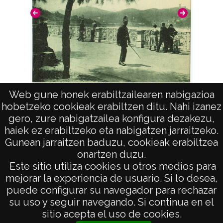
Web gune honek erabiltzailearen nabigazioa
El monte Igueldo visto desde el paseo
hobetzeko cookieak erabiltzen ditu. Nahi izanez
gero, zure nabigatzailea konfigura dezakezu,
haiek ez erabiltzeko eta nabigatzen jarraitzeko.
Gunean jarraitzen baduzu, cookieak erabiltzea
onartzen duzu.
AVISO LEGAL
Este sitio utiliza cookies u otros medios para
POLÍTICA DE PRIVACIDAD
mejorar la experiencia de usuario. Si lo desea,
puede configurar su navegador para rechazar
ACCESIBILIDAD
su uso y seguir navegando. Si continua en el
ATENCIÓN CIUDADANA
sitio acepta el uso de cookies.