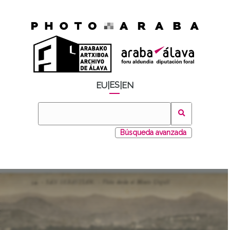
ES
EU
|
|
EN
Búsqueda avanzada