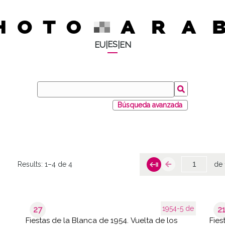
ES
EU
|
|
EN
Búsqueda avanzada
Results:
1–4 de 4
de 
1954-5 de
27
2
Fiestas de la Blanca de 1954. Vuelta de los
Fies