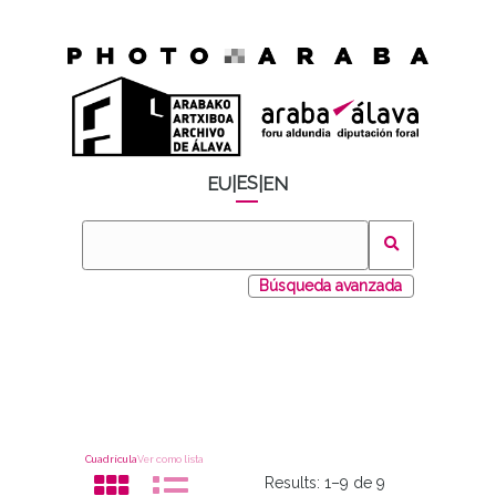
ES
EU
|
|
EN
Búsqueda avanzada
Cuadrícula
Ver como lista
Results:
1–9 de 9