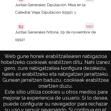
Juntas Generales. Diputación. Misa en la
Catedral Vieja. Diputación (1992), 1
1992
82
Juntas Generales (Vitoria, 29 de noviembre de
1992)
Web gune honek erabiltzailearen nabigazioa
hobetzeko cookieak erabiltzen ditu. Nahi izanez
1–9 de
de 1
9
gero, zure nabigatzailea konfigura dezakezu,
páginas
results
haiek ez erabiltzeko eta nabigatzen jarraitzeko.
Gunean jarraitzen baduzu, cookieak erabiltzea
onartzen duzu.
AVISO LEGAL
Este sitio utiliza cookies u otros medios para
POLÍTICA DE PRIVACIDAD
mejorar la experiencia de usuario. Si lo desea,
puede configurar su navegador para rechazar
ACCESIBILIDAD
su uso y seguir navegando. Si continua en el