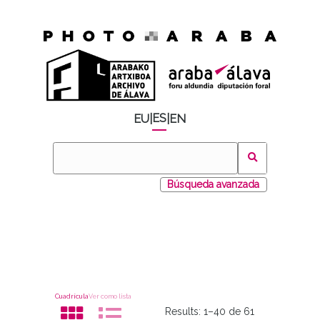
ES
EU
|
|
EN
Búsqueda avanzada
Cuadrícula
Ver como lista
Results:
1–40 de 61