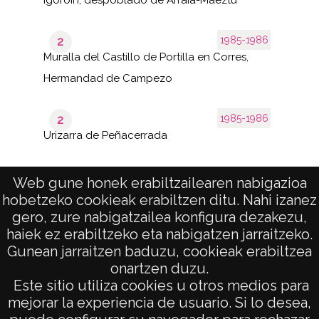
1985-1986
2
Muralla del Castillo de Portilla en Corres,
Hermandad de Campezo
1985-1986
2
Urizarra de Peñacerrada
Web gune honek erabiltzailearen nabigazioa
hobetzeko cookieak erabiltzen ditu. Nahi izanez
1–40
de 2
de 61
gero, zure nabigatzailea konfigura dezakezu,
páginas
results
haiek ez erabiltzeko eta nabigatzen jarraitzeko.
Gunean jarraitzen baduzu, cookieak erabiltzea
onartzen duzu.
AVISO LEGAL
Este sitio utiliza cookies u otros medios para
POLÍTICA DE PRIVACIDAD
mejorar la experiencia de usuario. Si lo desea,