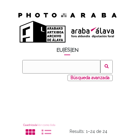
ES
EU
|
|
EN
Búsqueda avanzada
Cuadrícula
Ver como lista
Results:
1–24 de 24