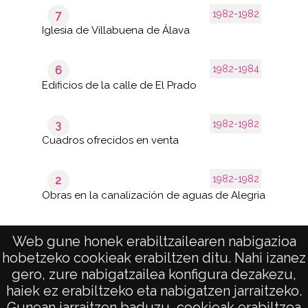
1982-1982
7
Iglesia de Villabuena de Álava
1982-1984
6
Edificios de la calle de El Prado
1982-1982
3
Cuadros ofrecidos en venta
1982-1982
2
Obras en la canalización de aguas de Alegria
Web gune honek erabiltzailearen nabigazioa
hobetzeko cookieak erabiltzen ditu. Nahi izanez
1–24
de 1
de 24
gero, zure nabigatzailea konfigura dezakezu,
páginas
results
haiek ez erabiltzeko eta nabigatzen jarraitzeko.
Gunean jarraitzen baduzu, cookieak erabiltzea