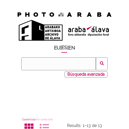
ES
EU
|
|
EN
Búsqueda avanzada
Cuadrícula
Ver como lista
Results:
1–13 de 13