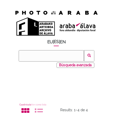
ES
EU
|
|
EN
Búsqueda avanzada
Cuadrícula
Ver como lista
Results:
1–4 de 4