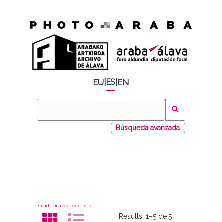
ES
EU
|
|
EN
Búsqueda avanzada
Cuadrícula
Ver como lista
Results:
1–5 de 5