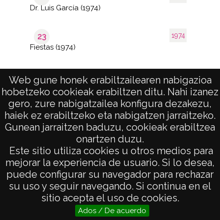
Dr. Luis García (1974)
1974
23
Fiestas (1974)
Web gune honek erabiltzailearen nabigazioa
hobetzeko cookieak erabiltzen ditu. Nahi izanez
1–28
de 1
de 28
gero, zure nabigatzailea konfigura dezakezu,
páginas
results
haiek ez erabiltzeko eta nabigatzen jarraitzeko.
Gunean jarraitzen baduzu, cookieak erabiltzea
onartzen duzu.
AVISO LEGAL
Este sitio utiliza cookies u otros medios para
POLÍTICA DE PRIVACIDAD
mejorar la experiencia de usuario. Si lo desea,
puede configurar su navegador para rechazar
ACCESIBILIDAD
su uso y seguir navegando. Si continua en el
ATENCIÓN CIUDADANA
sitio acepta el uso de cookies.
Ados / De acuerdo