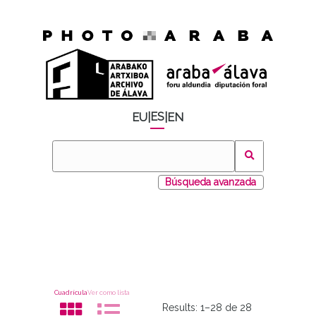
ES
EU
|
|
EN
Búsqueda avanzada
Cuadrícula
Ver como lista
Results:
1–28 de 28