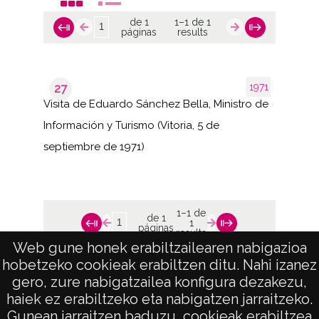
de 1
1–1 de 1
páginas
results
1971
27
Visita de Eduardo Sánchez Bella, Ministro de
Información y Turismo (Vitoria, 5 de
septiembre de 1971)
1–1 de
de 1
1
páginas
results
Web gune honek erabiltzailearen nabigazioa
hobetzeko cookieak erabiltzen ditu. Nahi izanez
gero, zure nabigatzailea konfigura dezakezu,
haiek ez erabiltzeko eta nabigatzen jarraitzeko.
Gunean jarraitzen baduzu, cookieak erabiltzea