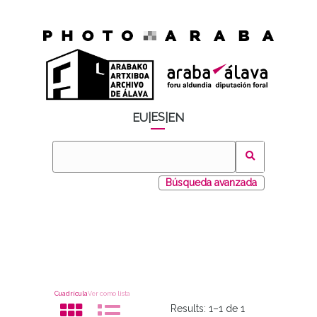
ES
EU
|
|
EN
Búsqueda avanzada
Cuadrícula
Ver como lista
Results:
1–1 de 1