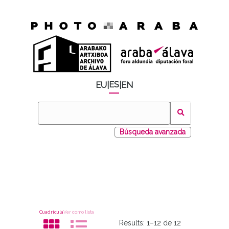
ES
EU
|
|
EN
Búsqueda avanzada
Cuadrícula
Ver como lista
Results:
1–12 de 12