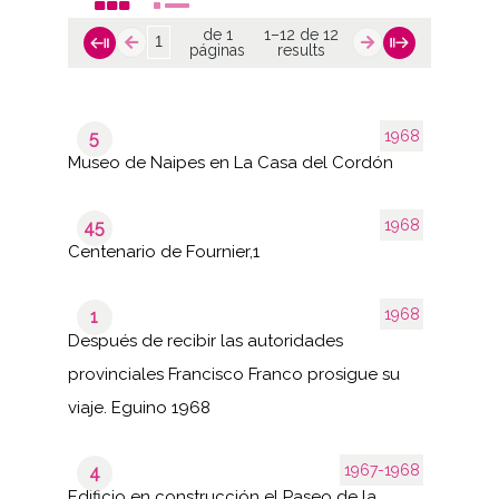
de 1
1–12 de 12
páginas
results
1968
5
Museo de Naipes en La Casa del Cordón
1968
45
Centenario de Fournier,1
1968
1
Después de recibir las autoridades
provinciales Francisco Franco prosigue su
viaje. Eguino 1968
1967-1968
4
Edificio en construcción el Paseo de la