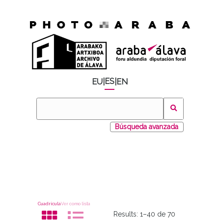
ES
EU
|
|
EN
Búsqueda avanzada
Cuadrícula
Ver como lista
Results:
1–40 de 70