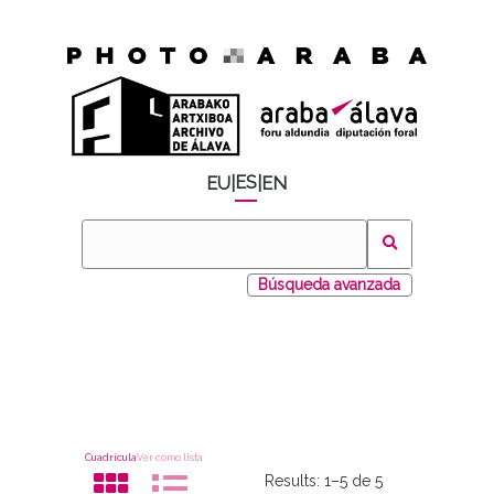
ES
EU
|
|
EN
Búsqueda avanzada
Cuadrícula
Ver como lista
Results:
1–5 de 5