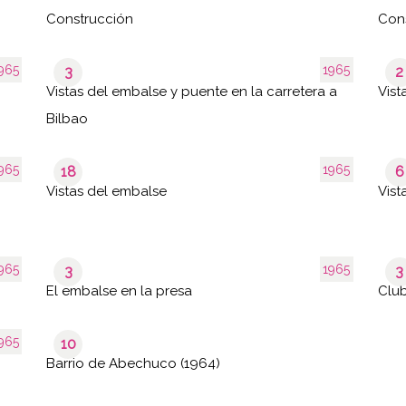
Construcción
Con
965
1965
3
2
Vistas del embalse y puente en la carretera a
Vist
Bilbao
965
1965
18
6
Vistas del embalse
Vist
965
1965
3
3
El embalse en la presa
Club
965
10
Barrio de Abechuco (1964)