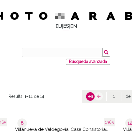
ES
EU
|
|
EN
Búsqueda avanzada
Results:
1–14 de 14
de 
965
1965
8
1
Villanueva de Valdegovía. Casa Consistorial.
Vill