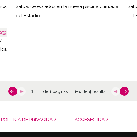
pica
Saltos celebrados en la nueva piscina olímpica
Salt
del Estadio...
del 
959
y
pica
de 1 páginas
1–4 de 4 results
POLÍTICA DE PRIVACIDAD
ACCESIBILIDAD