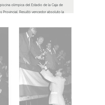
ATHA-SCH-PC-4
piscina olímpica del Estadio de la Caja de
s Provincial. Resultó vencedor absoluto la
ión de Canarias, seguido de la Catalana,
lana y Vasco-Navarra.
 de contenido
áfico
cterísticas del soporte
ha
814
816
agosto, 14 a 1959, agosto, 16