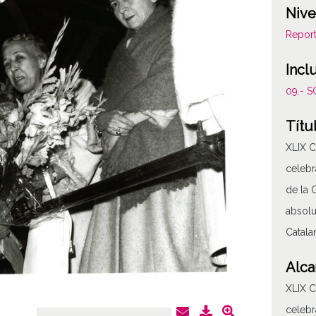
Nive
Report
Incl
09.- 
Títu
XLIX C
celebr
de la 
absolu
Catala
Alca
XLIX C
celebr