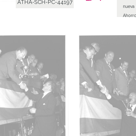
ATHA-SCH-PC-44197
nueva 
Ahorro
selecc
Castel
Tipo
Fotogr
Cara
C
Fec
19590
19590
1959, 