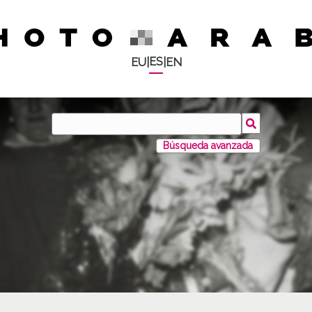
ES
EU
|
|
EN
Búsqueda avanzada