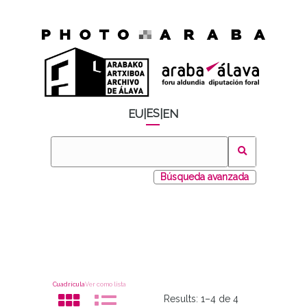
ES
EU
|
|
EN
Búsqueda avanzada
Cuadrícula
Ver como lista
Results:
1–4 de 4