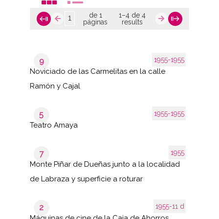
de 1
1–4 de 4
páginas
results
1955-1955
9
Noviciado de las Carmelitas en la calle
Ramón y Cajal
1955-1955
5
Teatro Amaya
1955
7
Monte Piñar de Dueñas junto a la localidad
de Labraza y superficie a roturar
1955-11 d
2
Máquinas de cine de la Caja de Ahorros