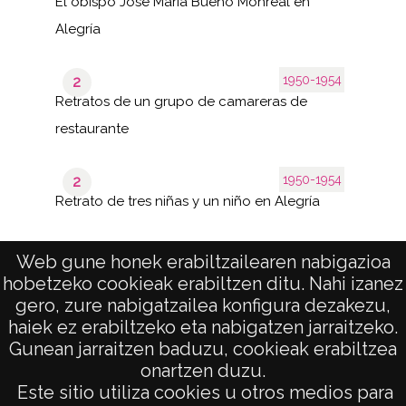
El obispo José María Bueno Monreal en
Alegría
1950-1954
2
Retratos de un grupo de camareras de
restaurante
1950-1954
2
Retrato de tres niñas y un niño en Alegría
Web gune honek erabiltzailearen nabigazioa
hobetzeko cookieak erabiltzen ditu. Nahi izanez
1–15
de 1
de 15
gero, zure nabigatzailea konfigura dezakezu,
páginas
results
haiek ez erabiltzeko eta nabigatzen jarraitzeko.
Gunean jarraitzen baduzu, cookieak erabiltzea
onartzen duzu.
AVISO LEGAL
Este sitio utiliza cookies u otros medios para