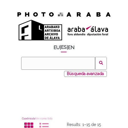
ES
EU
|
|
EN
Búsqueda avanzada
Cuadrícula
Ver como lista
Results:
1–15 de 15