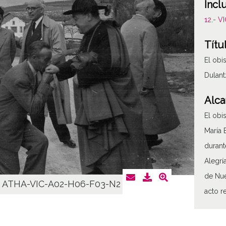
Incl
12.- 
Títu
El obi
Dulant
Alca
El obi
María 
durant
Alegrí
de Nue
ATHA-VIC-A02-H06-F03-N2
acto r
Vol