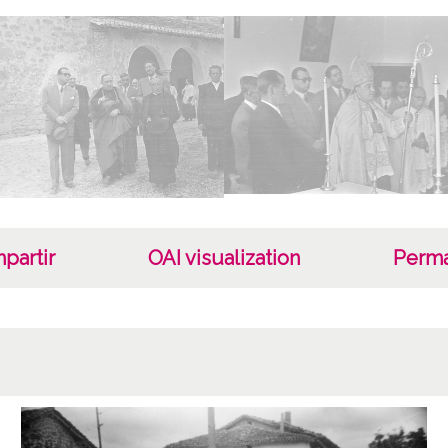
7 - Fot
Tipo
Fotogr
Cara
Plásti
135 m
B/N
partir
OAI visualization
Perma
Fec
19500
19541
1950 a
Lug