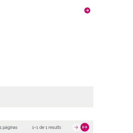
a / Dulantzi
as
VIC-NP-A02-H06-F03-N1 ; ATHA-VIC-NP-
06-F03-N2 ; ATHA-VIC-NP-A02-H06-F03-N3
A-VIC-NP-A02-H06-F03-N4 ; ATHA-VIC-NP-
06-F03-N6 ; ATHA-VIC-NP-A02-H06-F02-N1
A-VIC-NP-A02-H06-F02-N6 ;
fotografías fueron donadas a la Diputación
de Álava el 3 de mazo de 2014 por D. Iñaki
 Hermoso y D.ª Begoña López Hermoso.
ncia de las imágenes
-NC-SA 4.0
1 páginas
1–1 de 1 results