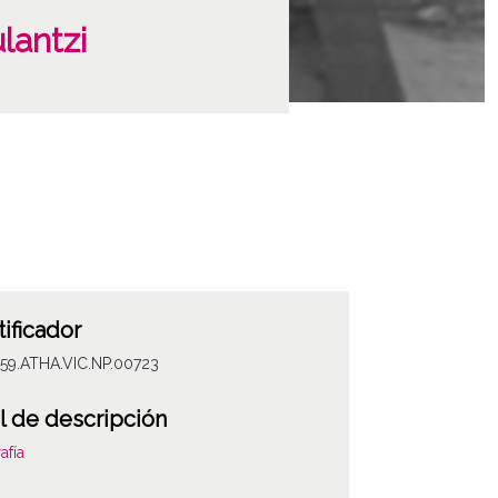
lantzi
tificador
059.ATHA.VIC.NP.00723
l de descripción
afía