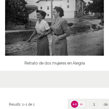
Alegrí
Not
ATHA-
A02-H
; ATH
A02-H
; ATH
Estas 
Retrato de dos mujeres en Alegría
Foral 
López
Lice
CC BY
Results:
1–1 de 1
de 