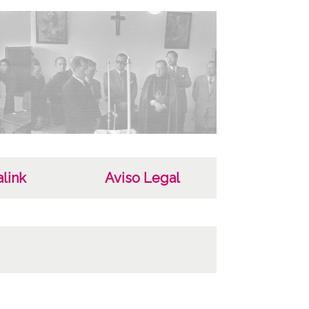
ografía(s) 7 - Imagen(es) Digital(es)
 de contenido
áfico
cterísticas del soporte
co
m
link
Aviso Legal
ha
513
027
 1954
ar