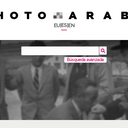
ES
EU
|
|
EN
Búsqueda avanzada