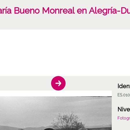
aría Bueno Monreal en Alegría-Du
Iden
ES.01
Nive
Fotogr