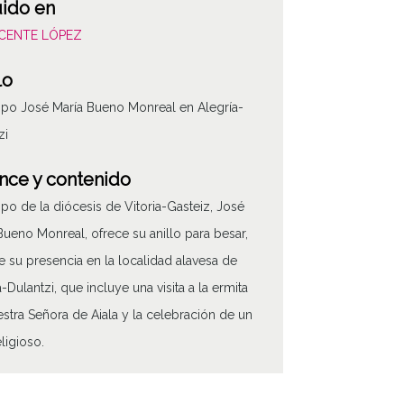
uido en
VICENTE LÓPEZ
lo
spo José María Bueno Monreal en Alegría-
zi
nce y contenido
spo de la diócesis de Vitoria-Gasteiz, José
Bueno Monreal, ofrece su anillo para besar,
e su presencia en la localidad alavesa de
a-Dulantzi, que incluye una visita a la ermita
stra Señora de Aiala y la celebración de un
ATHA-VIC-A02-H06-F
eligioso.
umen