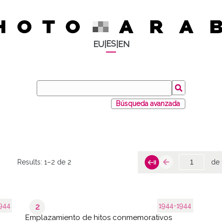
ES
EU
|
|
EN
Búsqueda avanzada
Results:
1–2 de 2
de 
944
1944-1944
2
Emplazamiento de hitos conmemorativos