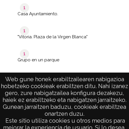
1
Casa Ayuntamiento.
1
"Vitoria. Plaza de la Virgen Blanca"
1
Grupo en un parque
Web gune honek erabiltzailearen nabigazioa
hobetzeko cookieak erabiltzen ditu. Nahi izanez
1–7 de
de 1
7
gero, zure nabigatzailea konfigura dezakezu,
páginas
results
haiek ez erabiltzeko eta nabigatzen jarraitzeko.
Gunean jarraitzen baduzu, cookieak erabiltzea
onartzen duzu.
AVISO LEGAL
Este sitio utiliza cookies u otros medios para
POLÍTICA DE PRIVACIDAD
mejorar la experiencia de usuario. Si lo desea,