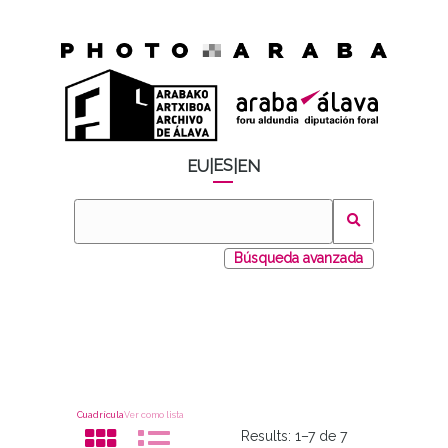
ES
EU
|
|
EN
Búsqueda avanzada
Cuadrícula
Ver como lista
Results:
1–7 de 7