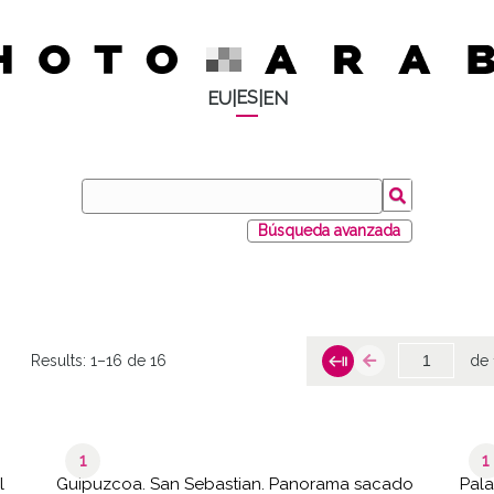
ES
EU
|
|
EN
Búsqueda avanzada
Results:
1–16 de 16
de 
1
1
l
Guipuzcoa. San Sebastian. Panorama sacado
Pala