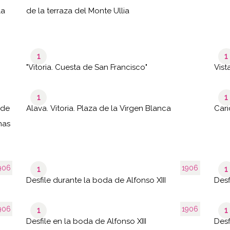
la
de la terraza del Monte Ullia
1
1
"Vitoria. Cuesta de San Francisco"
Vist
1
1
sde
Alava. Vitoria. Plaza de la Virgen Blanca
Cari
nas
906
1906
1
1
Desfile durante la boda de Alfonso XIII
Desf
906
1906
1
1
Desfile en la boda de Alfonso XIII
Desf