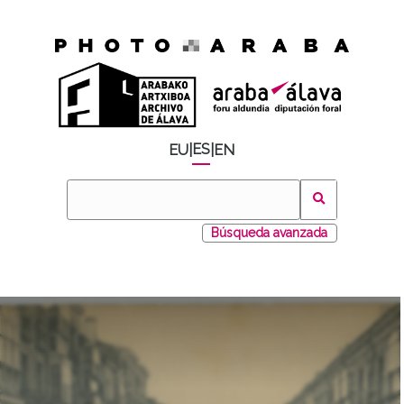
ES
EU
|
|
EN
Búsqueda avanzada