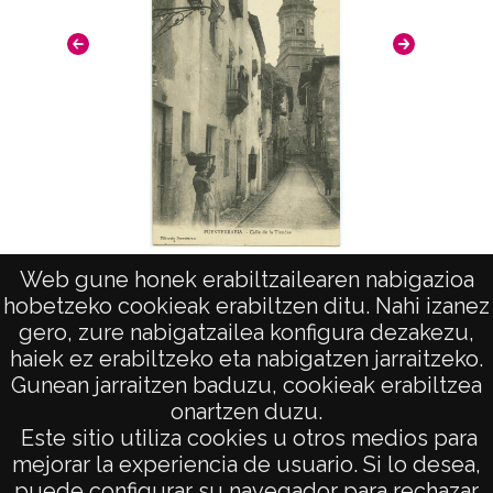
"
Web gune honek erabiltzailearen nabigazioa
Guipuzcoa. Fuenterrabia, Calle de las
hobetzeko cookieak erabiltzen ditu. Nahi izanez
tiendas
gero, zure nabigatzailea konfigura dezakezu,
haiek ez erabiltzeko eta nabigatzen jarraitzeko.
Gunean jarraitzen baduzu, cookieak erabiltzea
onartzen duzu.
AVISO LEGAL
Este sitio utiliza cookies u otros medios para
POLÍTICA DE PRIVACIDAD
mejorar la experiencia de usuario. Si lo desea,
puede configurar su navegador para rechazar
ACCESIBILIDAD