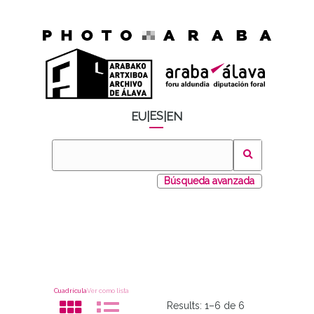
ES
EU
|
|
EN
Búsqueda avanzada
Cuadrícula
Ver como lista
Results:
1–6 de 6