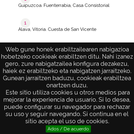
Guipuzcoa. Fuenterrabia, Casa Consistorial
1
Alava, Vitoria. Cuesta de San Vicente
Web gune honek erabiltzailearen nabigazioa
hobetzeko cookieak erabiltzen ditu. Nahi izanez
1–6
de 1
de 6
gero, zure nabigatzailea konfigura dezakezu,
páginas
results
haiek ez erabiltzeko eta nabigatzen jarraitzeko.
Gunean jarraitzen baduzu, cookieak erabiltzea
onartzen duzu.
AVISO LEGAL
Este sitio utiliza cookies u otros medios para
POLÍTICA DE PRIVACIDAD
mejorar la experiencia de usuario. Si lo desea,
puede configurar su navegador para rechazar
ACCESIBILIDAD
su uso y seguir navegando. Si continua en el
ATENCIÓN CIUDADANA
sitio acepta el uso de cookies.
Ados / De acuerdo