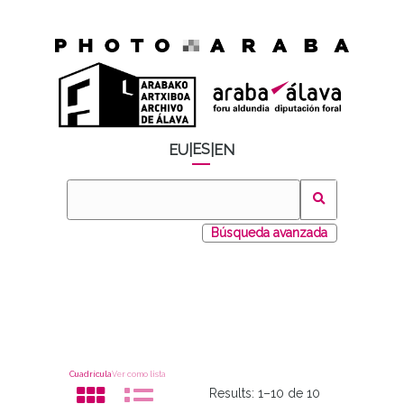
ES
EU
|
|
EN
Búsqueda avanzada
Cuadrícula
Ver como lista
Results:
1–10 de 10