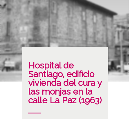
Hospital de
Santiago, edificio
vivienda del cura y
las monjas en la
calle La Paz (1963)