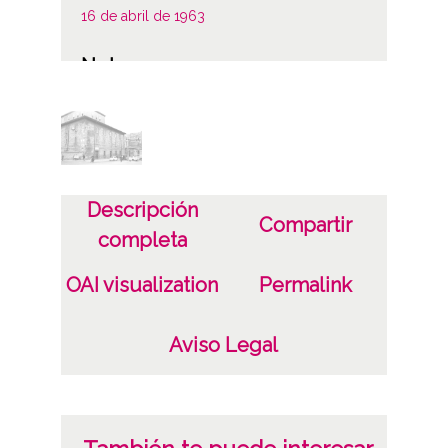
16 de abril de 1963
Notas
Hospital de Santiago, edificio vivienda del
cura y las monjas en la calle La Paz. Al
fondo la capilla del Hospital
Sign originales: Carpetilla 35mm, n° 411
Descripción
Sign copias: Carpeta 167 - Positivos 24047
Compartir
completa
Licencia de las imágenes
OAI visualization
Permalink
CC BY-NC-SA 4.0
Aviso Legal