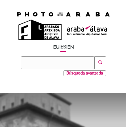
ES
EU
|
|
EN
Búsqueda avanzada