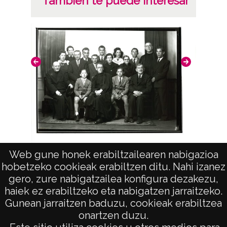
También te puede interesar
Web gune honek erabiltzailearen nabigazioa
"Crescencio Torralba"
hobetzeko cookieak erabiltzen ditu. Nahi izanez
gero, zure nabigatzailea konfigura dezakezu,
haiek ez erabiltzeko eta nabigatzen jarraitzeko.
Gunean jarraitzen baduzu, cookieak erabiltzea
onartzen duzu.
AVISO LEGAL