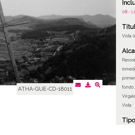
Incl
08.- 
Títu
Vista 
Alca
Panorá
inmedi
primer
fondo,
ATHA-GUE-CD-18011
Vírgal
Vista
Tipo
Fotogr