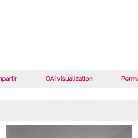
Cara
Tipo d
C;
Fec
19400
19601
1940, 
partir
OAI visualization
Perma
Not
Nº de 
R. 138
Lice
CC BY