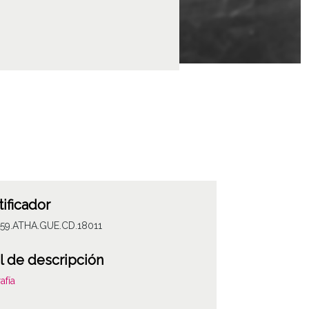
tificador
059.ATHA.GUE.CD.18011
l de descripción
afía