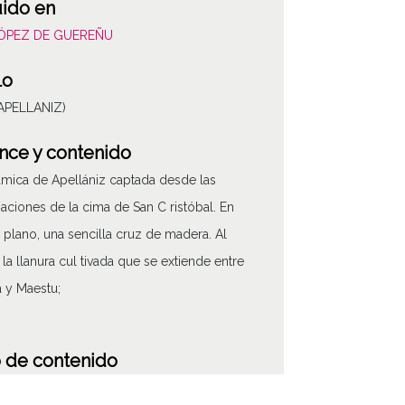
uido en
LÓPEZ DE GUEREÑU
lo
(APELLANIZ)
nce y contenido
mica de Apellániz captada desde las
aciones de la cima de San C ristóbal. En
 plano, una sencilla cruz de madera. Al
 la llanura cul tivada que se extiende entre
a y Maestu;
 de contenido
áfico