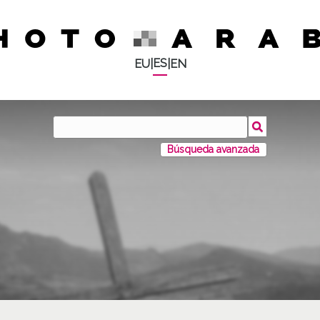
ES
EU
|
|
EN
Búsqueda avanzada