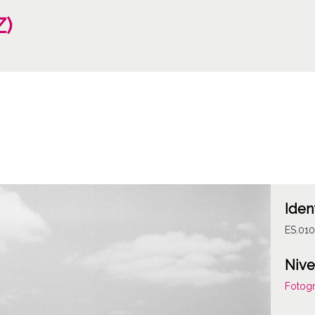
Z)
Iden
ES.01
Nive
Fotogr