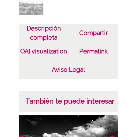
Tipo de imagen: Positivos Imagen Final:
Plata;
C;
Descripción
Compartir
Fecha
completa
19400101
OAI visualization
Permalink
19601231
1940, enero, 1 a 1960, diciembre, 31 -
Aviso Legal
Aproximada;
Lugar
Laminoria
También te puede interesar
Arraia / Maeztu / Maestu
Notas
Nº de identificación: 21267 Duplicado del