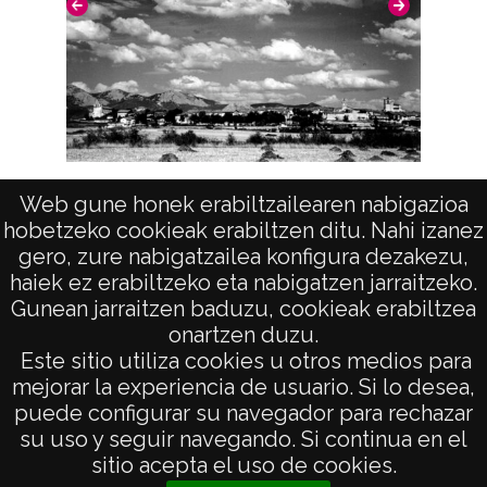
negativo: R. 225 B / F. 3 / N.32 Duplicado
del positivo: 10801;
Licencia de las imágenes
CC BY-NC-SA 4.0
Vista (AGURAIN/SALVATIERRA)
Web gune honek erabiltzailearen nabigazioa
hobetzeko cookieak erabiltzen ditu. Nahi izanez
gero, zure nabigatzailea konfigura dezakezu,
haiek ez erabiltzeko eta nabigatzen jarraitzeko.
Gunean jarraitzen baduzu, cookieak erabiltzea
onartzen duzu.
AVISO LEGAL
Este sitio utiliza cookies u otros medios para
POLÍTICA DE PRIVACIDAD
mejorar la experiencia de usuario. Si lo desea,
puede configurar su navegador para rechazar
ACCESIBILIDAD
su uso y seguir navegando. Si continua en el
ATENCIÓN CIUDADANA
sitio acepta el uso de cookies.