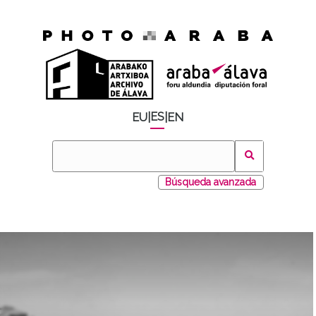
ES
EU
|
|
EN
Búsqueda avanzada