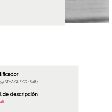
tificador
059.ATHA.GUE.CD.18087
l de descripción
afía