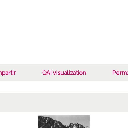
Tipo d
Fec
19400
19601
1940, 
Not
Nº de 
R. 140
partir
OAI visualization
Perma
Lice
CC BY