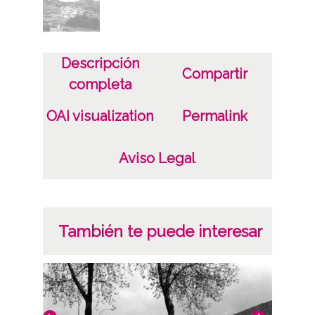
Características del soporte
Tipo de imagen: Positivos Imagen Final:
Plata;
Descripción
C;
Compartir
completa
Fecha
OAI visualization
Permalink
19400101
19601231
Aviso Legal
1940, enero, 1 a 1960, diciembre, 31 -
Aproximada;
Notas
También te puede interesar
Nº de identificación: 17438 Duplicado del
negativo: R. 124 / F. 2 / N. 33 Duplicado del
positivo: 7369;