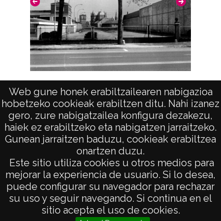
Licencia de las imágenes
CC BY-NC-SA 4.0
Vista (BETOÑO)
Web gune honek erabiltzailearen nabigazioa
hobetzeko cookieak erabiltzen ditu. Nahi izanez
gero, zure nabigatzailea konfigura dezakezu,
haiek ez erabiltzeko eta nabigatzen jarraitzeko.
Gunean jarraitzen baduzu, cookieak erabiltzea
onartzen duzu.
AVISO LEGAL
Este sitio utiliza cookies u otros medios para
POLÍTICA DE PRIVACIDAD
mejorar la experiencia de usuario. Si lo desea,
puede configurar su navegador para rechazar
ACCESIBILIDAD
su uso y seguir navegando. Si continua en el
ATENCIÓN CIUDADANA
sitio acepta el uso de cookies.