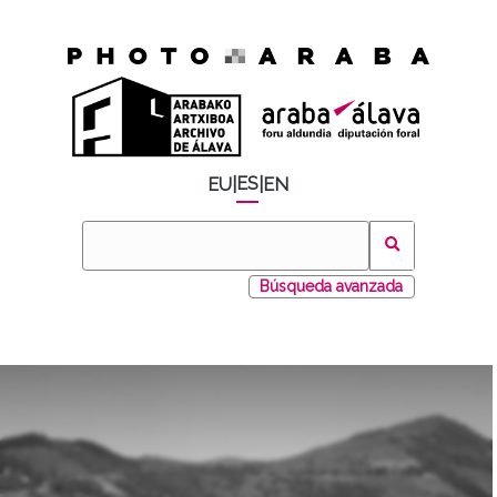
ES
EU
|
|
EN
Búsqueda avanzada