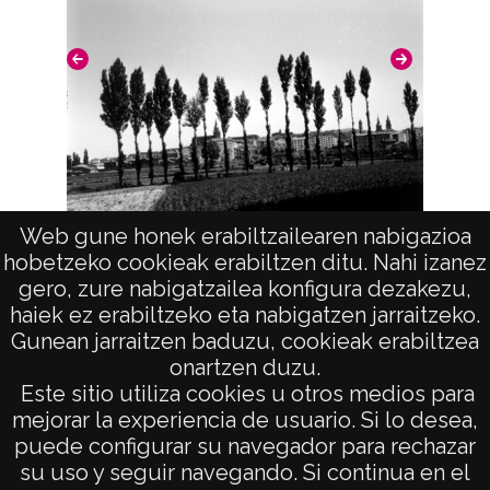
Licencia de las imágenes
CC BY-NC-SA 4.0
Web gune honek erabiltzailearen nabigazioa
Vista
hobetzeko cookieak erabiltzen ditu. Nahi izanez
gero, zure nabigatzailea konfigura dezakezu,
haiek ez erabiltzeko eta nabigatzen jarraitzeko.
Gunean jarraitzen baduzu, cookieak erabiltzea
onartzen duzu.
AVISO LEGAL
Este sitio utiliza cookies u otros medios para
POLÍTICA DE PRIVACIDAD
mejorar la experiencia de usuario. Si lo desea,
puede configurar su navegador para rechazar
ACCESIBILIDAD
su uso y seguir navegando. Si continua en el
ATENCIÓN CIUDADANA