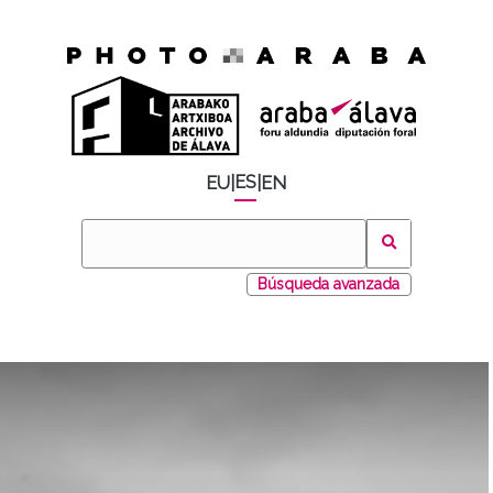
ES
EU
|
|
EN
Búsqueda avanzada