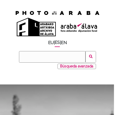
ES
EU
|
|
EN
Búsqueda avanzada