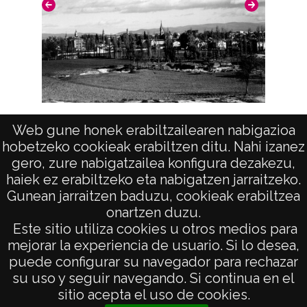
positivo: 5644;
Licencia de las imágenes
CC BY-NC-SA 4.0
Vista
Web gune honek erabiltzailearen nabigazioa
hobetzeko cookieak erabiltzen ditu. Nahi izanez
gero, zure nabigatzailea konfigura dezakezu,
haiek ez erabiltzeko eta nabigatzen jarraitzeko.
Gunean jarraitzen baduzu, cookieak erabiltzea
onartzen duzu.
AVISO LEGAL
Este sitio utiliza cookies u otros medios para
POLÍTICA DE PRIVACIDAD
mejorar la experiencia de usuario. Si lo desea,
puede configurar su navegador para rechazar
ACCESIBILIDAD
su uso y seguir navegando. Si continua en el
ATENCIÓN CIUDADANA
sitio acepta el uso de cookies.