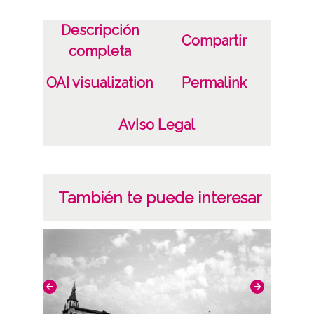
Vitoria-Gasteiz
Descripción
Compartir
Notas
completa
Nº de identificación: 20730 Duplicado del
OAI visualization
Permalink
negativo: R. 479 / F. 7 / N. 16 Duplicado del
positivo: 15352;
Aviso Legal
Signaturas: Copia digital: ATHA-DAF-GUE-
20730 ; Duplicado del positivo: ATHA-DAF-
GUE-15352 ; Duplicado del negativo: ATHA-
También te puede interesar
DAF-GUE-R 479-F 7-N 16;
Licencia de las imágenes
CC BY-NC-SA 4.0