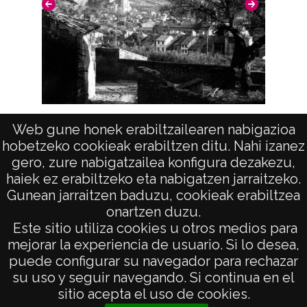
Licencia de las imágenes
CC BY-NC-SA 4.0
Vista (ESTELLA)
Web gune honek erabiltzailearen nabigazioa
hobetzeko cookieak erabiltzen ditu. Nahi izanez
gero, zure nabigatzailea konfigura dezakezu,
haiek ez erabiltzeko eta nabigatzen jarraitzeko.
Gunean jarraitzen baduzu, cookieak erabiltzea
onartzen duzu.
AVISO LEGAL
Este sitio utiliza cookies u otros medios para
POLÍTICA DE PRIVACIDAD
mejorar la experiencia de usuario. Si lo desea,
puede configurar su navegador para rechazar
ACCESIBILIDAD
su uso y seguir navegando. Si continua en el
ATENCIÓN CIUDADANA
sitio acepta el uso de cookies.