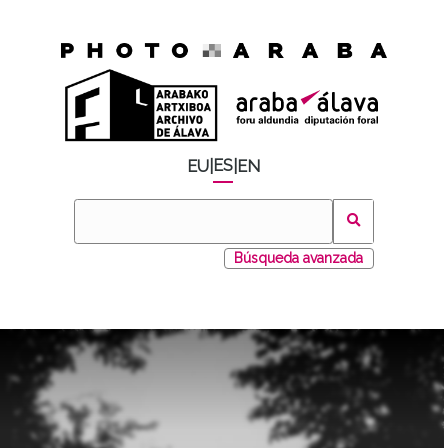
ES
EU
|
|
EN
Búsqueda avanzada