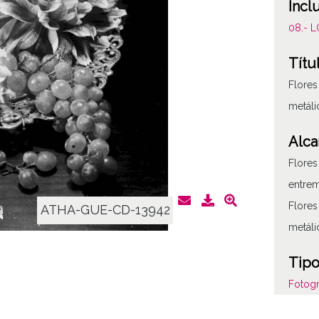
Incl
08.- 
Títu
Flores
metáli
Alca
Flores
entrem
Flores
ATHA-GUE-CD-13942
metáli
Tipo
Fotogr