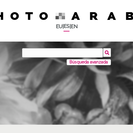
ES
EU
|
|
EN
Búsqueda avanzada