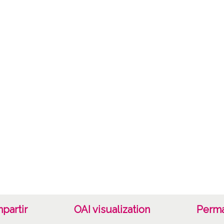
Cara
Tipo d
B/N;
Fec
19400
19601
1940, 
Not
Nº de 
3415 D
Signat
Duplic
Dupli
partir
OAI visualization
Perma